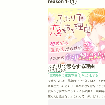
reason 1- ①
ふたりで恋をする理由
ひろちひろ
三角関係
恋愛/学園
キュンとする
安堂うららは、電車の中で自分を助けてくれ
庭愛慈だったと知り、運命の恋ではないかと
試みるが何故かクラスメイトの男子・美園純
慈くんは渡さない」これって一体、どういう意