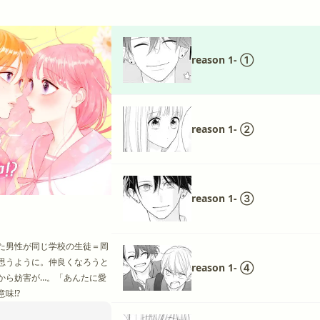
reason 1- ①
reason 1- ②
reason 1- ③
た男性が同じ学校の生徒＝岡
思うように。仲良くなろうと
reason 1- ④
から妨害が…。「あんたに愛
味!?