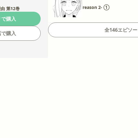
reason 2- ①
由 第12巻
リで購入
全146エピソ
店で購入
たへ
せる方法
ケダモノ彼氏
椿町ロンリープラネット
スイッチガ
品