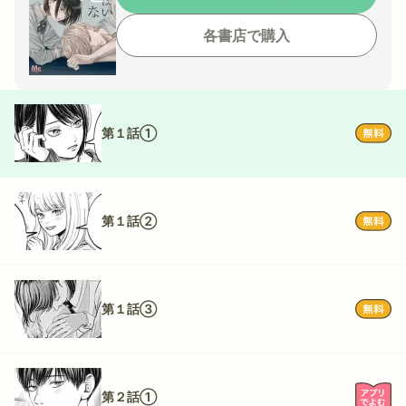
各書店で購入
第１話①
第１話②
第１話③
第２話①