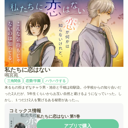
私たちに恋はない
鳴宮苑
三角関係
恋愛/学園
ハラハラする
来るもの拒まずなチャラ男・池谷と千穂は幼馴染。小学校からの知り合いだ
った2人だが、5年生くらいからお互い自然と避けるようになっていった。し
かし、１つだけ2人を繋げるある秘密があった…。
コミックス情報
私たちに恋はない 第1巻
アプリで購入