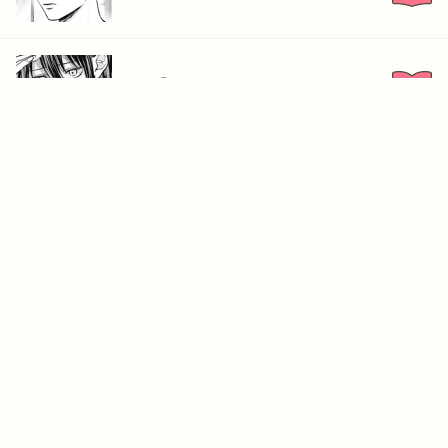
第２話②
全9エピソードを見る
同じジャンルの人気作品
もっと見る
総長さま、溺愛中につき。～最強イケメンと愛され寮生活!?～
太陽よりも眩しい星