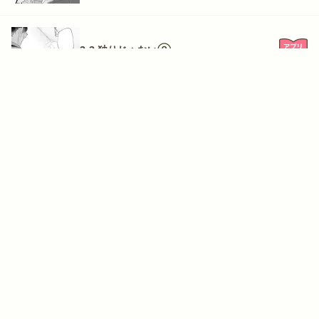
2-2 独りじゃない②
全19エピソードを見る
同じジャンルの人気作品
もっと見る
総長さま、溺愛中につき。～最強イケメンと愛され寮生活!?～
氷の城壁