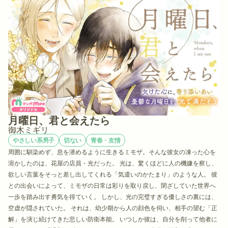
月曜日、君と会えたら
御木ミギリ
やさしい系男子
切ない
青春・友情
周囲に馴染めず、息を潜めるように生きるミモザ。そんな彼女の凍った心を
溶かしたのは、花屋の店員・光だった。 光は、驚くほどに人の機嫌を察し、
欲しい言葉をそっと差し出してくれる「気遣いのかたまり」のような人。 彼
との出会いによって、ミモザの日常は彩りを取り戻し、閉ざしていた世界へ
一歩を踏み出す勇気を得ていく。 しかし、光の完璧すぎる優しさの裏には、
空虚が隠されていた。 それは、幼少期から人の顔色を伺い、相手の望む「正
解」を演じ続けてきた悲しい防衛本能。 いつしか彼は、自分を削って他者に