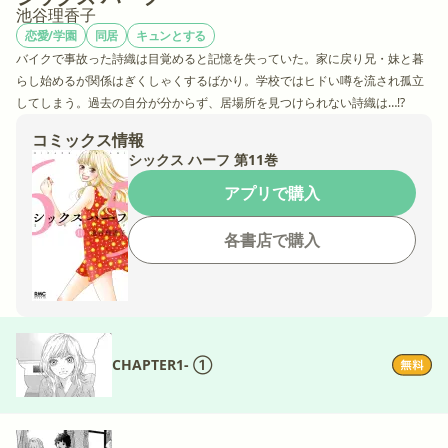
池谷理香子
恋愛/学園
同居
キュンとする
バイクで事故った詩織は目覚めると記憶を失っていた。家に戻り兄・妹と暮
らし始めるが関係はぎくしゃくするばかり。学校ではヒドい噂を流され孤立
してしまう。過去の自分が分からず、居場所を見つけられない詩織は…!?
コミックス情報
シックス ハーフ 第11巻
アプリで購入
各書店で購入
CHAPTER1- ①